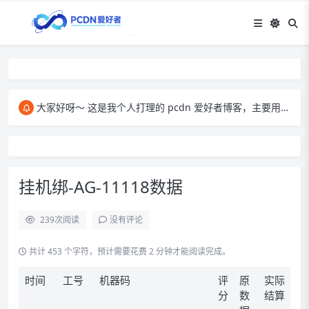
大家好呀～ 这是我个人打理的 pcdn 爱好者博客，主要用来和大家交流 pcdn 相关的心得。​ 在这里，我会分享自己玩 pcdn 的经验、实用技巧，也会放一些收集到的资源。大家有啥想法、问题都能来这儿聊，一起琢磨怎么把 pcdn 玩得更顺～
挂机绑-AG-11118数据
239
次阅读
没有评论
共计 453 个字符，预计需要花费 2 分钟才能阅读完成。
时间
工号
机器码
评
原
实际
分
数
结算