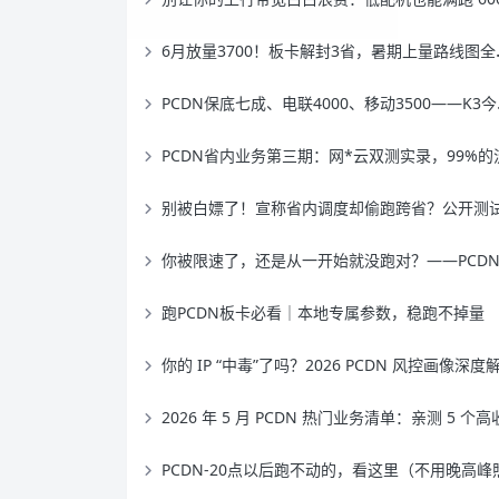
6月放量3700！板卡解封3省，暑期上量路线图全公开！
PCDN保底七成、电联4000、移动3500——K3今天放开了
PCDN省内业务第三期：网*云双测实录，99%的流量真没出省
别被白嫖了！宣称省内调度却偷跑跨省？公开测试“挂羊头”平台，欢迎送测
你被限速了，还是从一开始就没跑对？——PCDN防封指
跑PCDN板卡必看｜本地专属参数，稳跑不掉量
你的 IP “中毒”了吗？2026 PCDN 风控画像深度解析与自救指
2026 年 5 月 PCDN 热门业务清单：亲测 5 个高收益项目，看完直接上机，月多赚 300+（附避坑指
PCDN-20点以后跑不动的，看这里（不用晚高峰照样出量