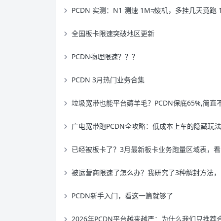
PCDN 实测：N1 测速 1M≠废机，多挂几天竟跑 
全国板卡限速突破地区更新
PCDN物理限速？？？
PCDN 3月热门业务合集
垃圾宽带也能平台薅羊毛？PCDN保底65%,简直不要太爽
广电宽带跑PCDN全攻略：低成本上车的隐藏玩
已经被板卡了？3月最新板卡业务跑量区域表，看看你这条废线还能值多少钱
被运营商限速了怎么办？我研究了3种解封方法，最后一种最有效
PCDN新手入门，看这一篇就够了
2026年PCDN平台越来越严：为什么我们只推荐合规平