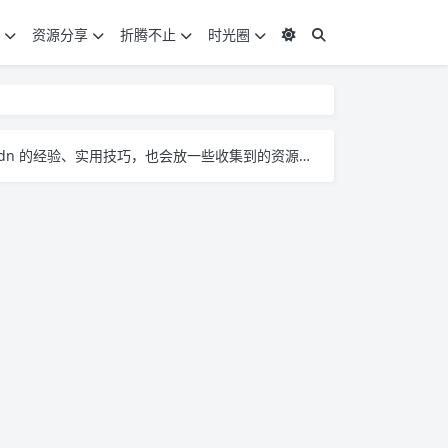
资源分享
折腾不止
时光圈
。大家有啥想法、问题都能来这儿聊，一起琢磨怎么把 pcdn 玩得更顺～