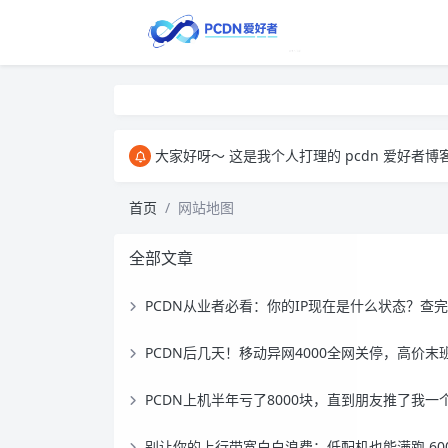
大家好呀～ 这是我个人打理的 pcdn 爱好者博客，主要用来和大家交
首页
网站地图
全部文章
PCDN从业者必看：你的IP现在是什么状态？查完这篇心里有数
PCDN后几天！移动异网4000全网关停，高价末班车过时不
PCDN上机半年亏了8000块，直到朋友推了我一个平台
别让你的上行带宽白白浪费：低配机也能满跑 600M，一个镜像搞