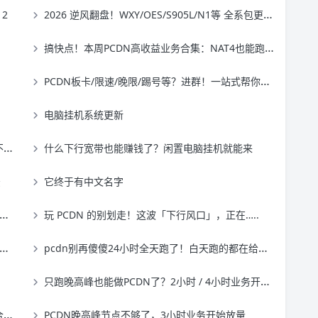
12
2026 逆风翻盘！WXY/OES/S905L/N1等 全系包更新：绝杀 板卡/NAT4，晚高峰跑量重回巅峰！
搞快点！本周PCDN高收益业务合集：NAT4也能跑？三网同价，手慢无！
PCDN板卡/限速/晚限/踢号等？进群！一站式帮你解决
电脑挂机系统更新
了
什么下行宽带也能赚钱了？闲置电脑挂机就能来
法
它终于有中文名字
玩 PCDN 的别划走！这波「下行风口」，正在…..
pcdn别再傻傻24小时全天跑了！白天跑的都在给平台白打工
只跑晚高峰也能做PCDN了？2小时 / 4小时业务开始招募
台
PCDN晚高峰节点不够了，3小时业务开始放量