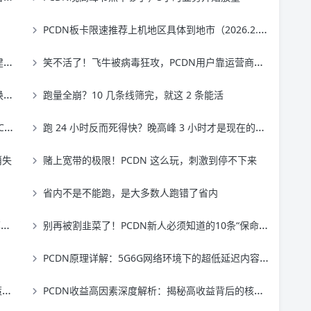
PCDN板卡限速推荐上机地区具体到地市（2026.2.27更新）
！
笑不活了！飞牛被病毒狂攻，PCDN用户靠运营商的“烂网”捡回一条命
益
跑量全崩？10 几条线筛完，就这 2 条能活
争
跑 24 小时反而死得快？晚高峰 3 小时才是现在的最优解
消失
赌上宽带的极限！PCDN 这么玩，刺激到停不下来
省内不是不能跑，是大多数人跑错了省内
？
别再被割韭菜了！PCDN新人必须知道的10条“保命”建议
PCDN原理详解：5G6G网络环境下的超低延迟内容分发架构
架
PCDN收益高因素深度解析：揭秘高收益背后的核心秘密