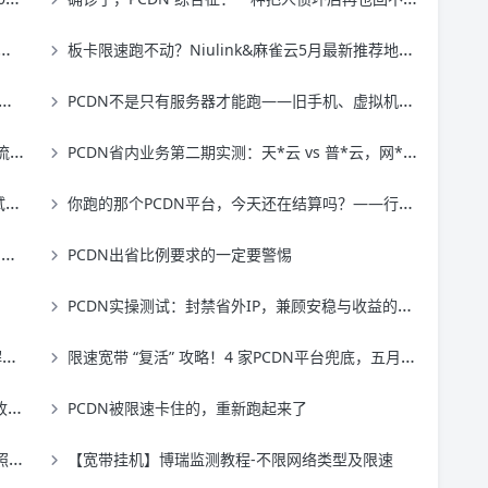
板卡限速跑不动？Niulink&麻雀云5月最新推荐地区来了，看看你那儿在不在安全区
PCDN不是只有服务器才能跑——旧手机、虚拟机、破路由器全都能上
？
PCDN省内业务第二期实测：天*云 vs 普*云，网*云谁才是真正的"省内优先"？
！
你跑的那个PCDN平台，今天还在结算吗？——行业大洗牌中的生存法则
南
PCDN出省比例要求的一定要警惕
PCDN实操测试：封禁省外IP，兼顾安稳与收益的实测分享
南
限速宽带 “复活” 攻略！4 家PCDN平台兜底，五月板卡业务全整理，看完立省
南）
PCDN被限速卡住的，重新跑起来了
）
【宽带挂机】博瑞监测教程-不限网络类型及限速