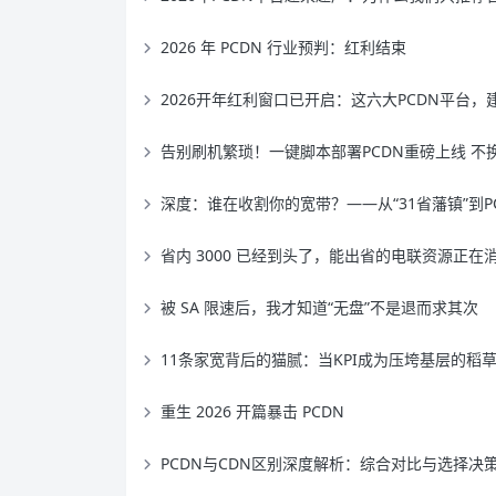
2026 年 PCDN 行业预判：红利结束
2026开年红利窗口已开启：这六大PCDN平台，建议优先上机
告别刷机繁琐！一键脚本部署PCDN重磅上线 不换系统 5 分钟解锁晚高峰高收
深度：谁在收割你的宽带？——从“31省藩镇”到PCDN的生存战
省内 3000 已经到头了，能出省的电联资源正在
被 SA 限速后，我才知道“无盘”不是退而求其次
11条家宽背后的猫腻：当KPI成为压垮基层的稻草，谁在为违规买单
重生 2026 开篇暴击 PCDN
PCDN与CDN区别深度解析：综合对比与选择决策框