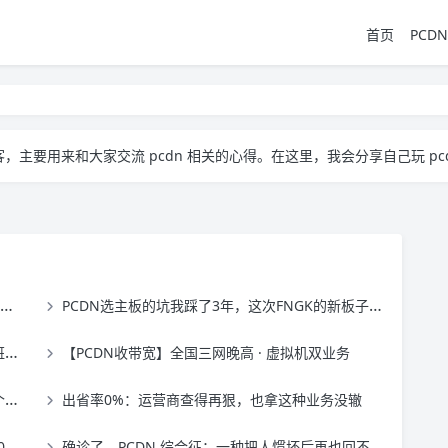
首页
PCDN
流 pcdn 相关的心得。​ 在这里，我会分享自己玩 pcdn 的经验、实用技巧，也会放一些收集到的资源
PCDN选主板的坑我踩了3年，这次FNGK的新板子终于做对了一件事
候
【PCDN收带宽】全国三网晚高 · 虚拟机双业务
…
出省率0%：运营商查得再狠，也拿这种业务没辙
定
确诊了，PCDN 综合征：一种把人惯坏后再也回不去的绝症