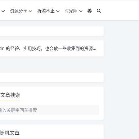
资源分享
折腾不止
时光圈
。大家有啥想法、问题都能来这儿聊，一起琢磨怎么把 pcdn 玩得更顺～
文章搜索
随机文章