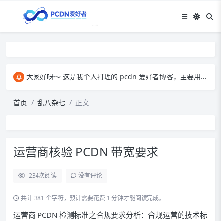
大家好呀～ 这是我个人打理的 pcdn 爱好者博客，主要用来和大家交流 pcdn 相关的心得。​ 在这里，我会分享自己玩 pcdn 的经验、实用技巧，也会放一些收集到的资源。大家有啥想法、问题都能来这儿聊，一起琢磨怎么把 pcdn 玩得更顺～
首页
乱八杂七
正文
运营商核验 PCDN 带宽要求
234
次阅读
没有评论
共计 381 个字符，预计需要花费 1 分钟才能阅读完成。
运营商 PCDN 检测标准之合规要求分析：合规运营的技术标