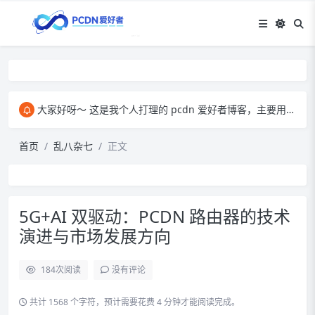
大家好呀～ 这是我个人打理的 pcdn 爱好者博客，主要用来和大家交流 pcdn 相关的心得。​ 在这里，我会分享自己玩 pcdn 的经验、实用技巧，也会放一些收集到的资源。大家有啥想法、问题都能来这儿聊，一起琢磨怎么把 pcdn 玩得更顺～
首页
乱八杂七
正文
5G+AI 双驱动：PCDN 路由器的技术
演进与市场发展方向
184
次阅读
没有评论
共计 1568 个字符，预计需要花费 4 分钟才能阅读完成。