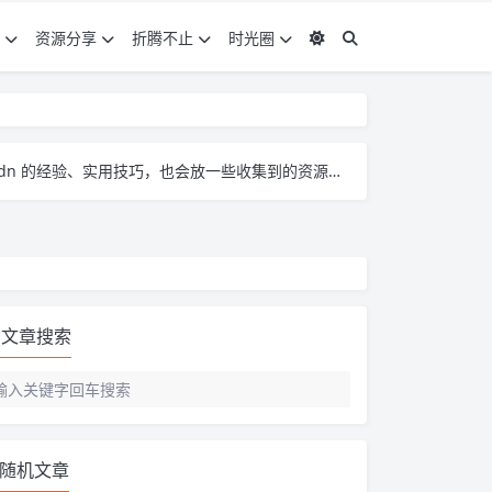
资源分享
折腾不止
时光圈
。大家有啥想法、问题都能来这儿聊，一起琢磨怎么把 pcdn 玩得更顺～
文章搜索
随机文章