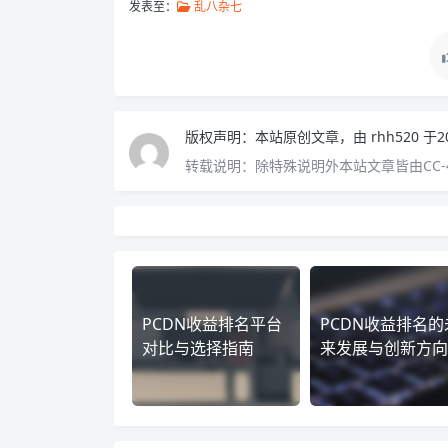
发表至：
乱八杂七
版权声明：
本站原创文章，由
rhh520
于2
转载说明：
除特殊说明外本站文章皆由CC-
PCDN收益排名平台
PCDN收益排名的
对比与选择指南
来发展与创新方向