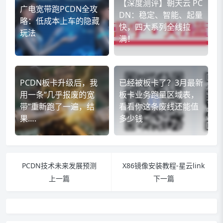
【深度测评】朝天云 PC
广电宽带跑PCDN全攻
DN：稳定、智能、起量
略：低成本上车的隐藏
快，四大系列全线拉
玩法
满！​
PCDN板卡升级后，我
已经被板卡了？3月最新
用一条“几乎报废的宽
板卡业务跑量区域表，
带”重新跑了一遍，结
看看你这条废线还能值
果….
多少钱
PCDN技术未来发展预测
X86镜像安装教程-星云link
上一篇
下一篇