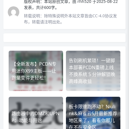
版权声明：
本站原创文章，由
rhh520
于2025-08-22
发表，共计600字。
转载说明：
除特殊说明外本站文章皆由CC-4.0协议发
布，转载请注明出处。
告别刷机繁琐！一键脚
【全新发布】PCDN专
本部署PCDN重磅上线
用迷你X99主板——让
不换系统 5 分钟解锁晚
跑量变得更轻松！
高峰高收益
板卡限速跑不动？Niuli
路由器中的DMZ和UPN
nk&麻雀云5月最新推荐
P：功能与用途
地区来了，看看你那儿
在不在安全区