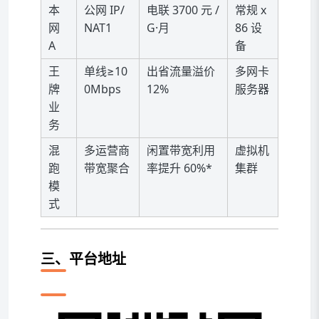
本
公网 IP/
电联 3700 元 /
常规 x
网
NAT1
G·月
86 设
A
备
王
单线≥10
出省流量溢价
多网卡
牌
0Mbps
12%
服务器
业
务
混
多运营商
闲置带宽利用
虚拟机
跑
带宽聚合
率提升 60%*
集群
模
式
三、平台地址