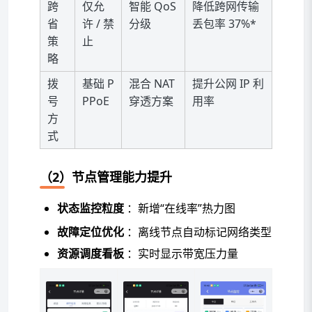
跨
仅允
智能 QoS
降低跨网传输
省
许 / 禁
分级
丢包率 37%*
策
止
略
拨
基础 P
混合 NAT
提升公网 IP 利
号
PPoE
穿透方案
用率
方
式
（2）节点管理能力提升
状态监控粒度
：新增“在线率”热力图
故障定位优化
：离线节点自动标记网络类型
资源调度看板
：实时显示带宽压力量