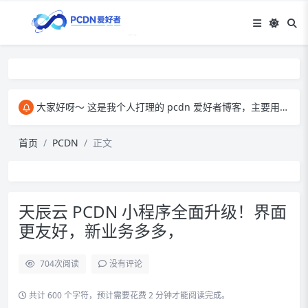
大家好呀～ 这是我个人打理的 pcdn 爱好者博客，主要用来和大家交流 pcdn 相关的心得。​ 在这里，我会分享自己玩 pcdn 的经验、实用技巧，也会放一些收集到的资源。大家有啥想法、问题都能来这儿聊，一起琢磨怎么把 pcdn 玩得更顺～
首页
PCDN
正文
天辰云 PCDN 小程序全面升级！界面
更友好，新业务多多，
704
次阅读
没有评论
共计 600 个字符，预计需要花费 2 分钟才能阅读完成。