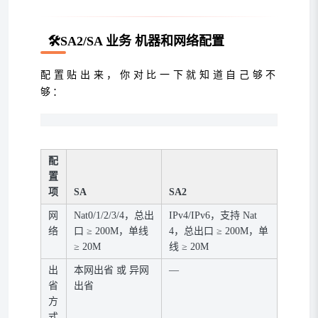
🛠️
SA2/SA 业务
机器和网络配置
配置贴出来，你对比一下就知道自己够不
够：
配
置
项
SA
SA2
网
Nat0/1/2/3/4，总出
IPv4/IPv6，支持 Nat
络
口 ≥ 200M，单线
4，总出口 ≥ 200M，单
≥ 20M
线 ≥ 20M
出
本网出省 或 异网
—
省
出省
方
式