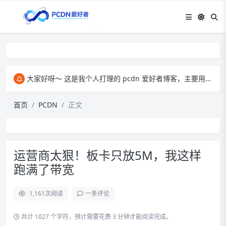
大家好呀～ 这是我个人打理的 pcdn 爱好者博客，主要用来和大家交流 pcdn 相关的心得。​ 在这里，我会分享自己玩 pcdn 的经验、实用技巧，也会放一些收集到的资源。大家有啥想法、问题都能来这儿聊，一起琢磨怎么把 pcdn 玩得更顺～
首页
PCDN
正文
运营商太狠！板卡只放5M，我这样
跑满了带宽
1,161
次阅读
一条评论
共计 1027 个字符，预计需要花费 3 分钟才能阅读完成。