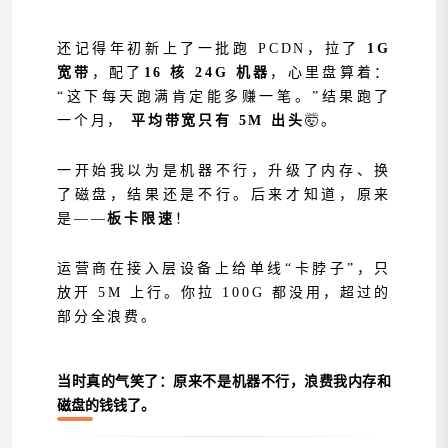
还记得年初新上了一批跑 PCDN，拉了
1G
宽带
，配了
16 核 24G 机器
，心里盘算着：
“这下每天跑满肯定能多赚一笔。”结果跑了
一个月，
平均带宽只有 5M 出头
🤯。
一开始我以为是机器不行，升级了内存、换
了磁盘，结果还是不行。后来才知道，原来
是——
板卡限速
！
运营商在接入层设备上给单线“卡脖子”，只
放开 5M 上行。你拉 100G 都没用，超过的
部分全浪费。
当时真的气笑了：原来不是机器不行，浪费我内存和
磁盘的钱钱了。