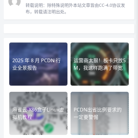
转载说明：
除特殊说明外本站文章皆由CC-4.0协议发
布，转载请注明出处。
2025 年 8 月 PCDN 行
运营商太狠！板卡只放5
业全景报告
M，我这样跑满了带宽
麻雀云-X86盒子Linux虚
PCDN出省比例要求的
拟机教程
一定要警惕