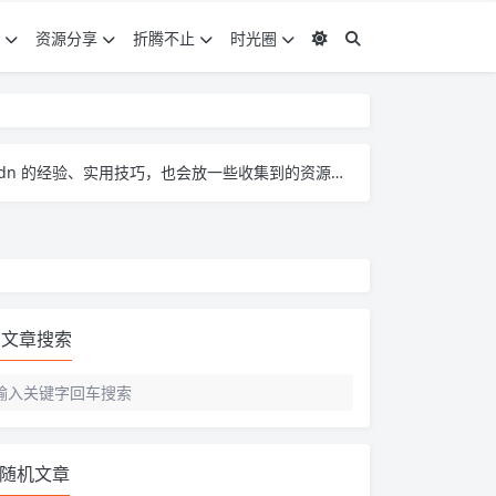
资源分享
折腾不止
时光圈
。大家有啥想法、问题都能来这儿聊，一起琢磨怎么把 pcdn 玩得更顺～
文章搜索
随机文章