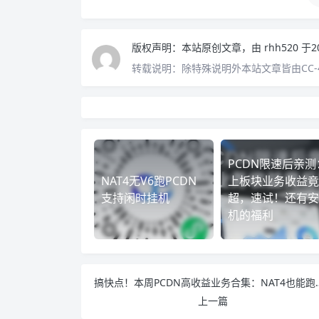
版权声明：
本站原创文章，由
rhh520
于2
转载说明：
除特殊说明外本站文章皆由CC-
PCDN限速后亲测
NAT4无V6跑PCDN
上板块业务收益竟
支持闲时挂机
超，速试！还有安
机的福利
搞快点！本周PCDN高收益业务
上一篇