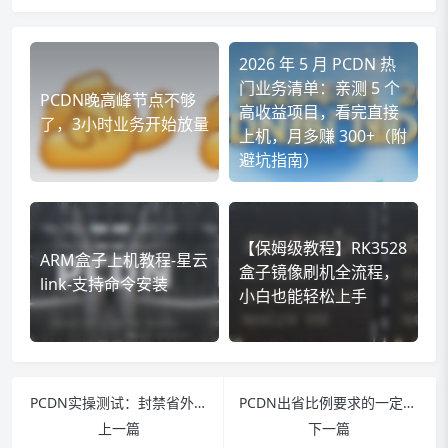
2026 年 5 月 PCDN 热
门业务清单：亲测 5 个
PCDN晚高峰节点不够
高收益项目，看完直接
了，3小时业务开始放量
上机，月多赚 300+（附
避坑指南）
【保姆级教程】RK3528
ARM盒子上机教程-星云
盒子镜像刷机全流程，
link-支持命令安装
小白也能轻松上手
PCDN实操测试：封禁省外IP，兼顾安稳与收益的实测分享
PCDN出省比例要求的一定要警惕
上一篇
下一篇