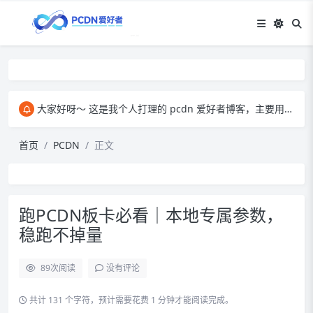
大家好呀～ 这是我个人打理的 pcdn 爱好者博客，主要用来和大家交流 pcdn 相关的心得。​ 在这里，我会分享自己玩 pcdn 的经验、实用技巧，也会放一些收集到的资源。大家有啥想法、问题都能来这儿聊，一起琢磨怎么把 pcdn 玩得更顺～
首页
PCDN
正文
跑PCDN板卡必看｜本地专属参数，
稳跑不掉量
89
次阅读
没有评论
共计 131 个字符，预计需要花费 1 分钟才能阅读完成。