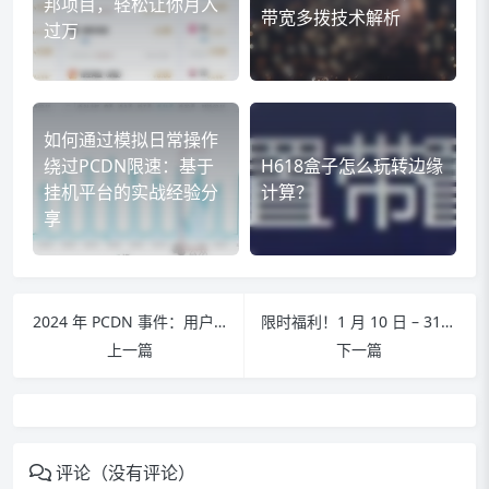
邦项目，轻松让你月入
带宽多拨技术解析
过万
如何通过模拟日常操作
绕过PCDN限速：基于
H618盒子怎么玩转边缘
挂机平台的实战经验分
计算？
享
2024 年 PCDN 事件：用户与运营商的 “爱恨情仇”
限时福利！1 月 10 日 – 31 日短 J 业务新设备上机，90 天享 10%收益加成
上一篇
下一篇
评论（没有评论）