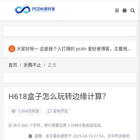
大家好呀～ 这是我个人打理的 pcdn 爱好者博客，主要用来和大家交流 pcdn 相关的心得。​ 在这里，我会分享自己玩 pcdn 的经验、实用技巧，也会放一些收集到的资源。大家有啥想法、问题都能来这儿聊，一起琢磨怎么把 pcdn 玩得更顺～
首页
折腾不止
正文
H618盒子怎么玩转边缘计算？
1,054
次阅读
没有评论
共计 866 个字符，预计需要花费 3 分钟才能阅读完成。
提醒：本文最后更新于 2025-08-16 21:54，文中所关联的