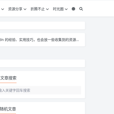
资源分享
折腾不止
时光圈
。大家有啥想法、问题都能来这儿聊，一起琢磨怎么把 pcdn 玩得更顺～
文章搜索
随机文章