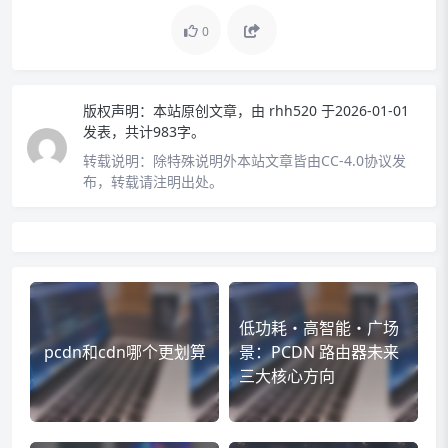
0
版权声明：
本站原创文章，由
rhh520
于2026-01-01
发表，共计983字。
转载说明：
除特殊说明外本站文章皆由CC-4.0协议发
布，转载请注明出处。
低功耗・高智能・广场
pcdn和cdn哪个更划算
景：PCDN 路由器未来
三大核心方向