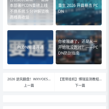
本部署PCDN重磅上线
重生 2026 开篇暴击 PC
不换系统 5 分钟解锁晚
DN
高峰高收益
你被限速了，还是从一
PCDN频道开通
开始就没跑对？——PC
DN防封指南
2026 逆风翻盘！WXY/OES/S905L/N1等 全系包更新：绝杀 板卡/NAT4，晚高峰跑量重回巅峰！
【宽带挂机】博瑞监测教程-不限网络类型及限速
上一篇
下一篇