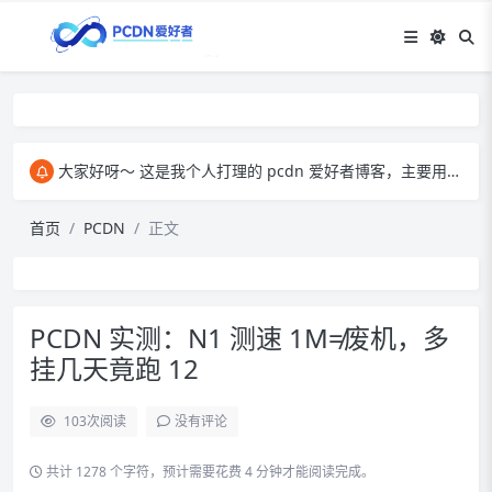
大家好呀～ 这是我个人打理的 pcdn 爱好者博客，主要用来和大家交流 pcdn 相关的心得。​ 在这里，我会分享自己玩 pcdn 的经验、实用技巧，也会放一些收集到的资源。大家有啥想法、问题都能来这儿聊，一起琢磨怎么把 pcdn 玩得更顺～
首页
PCDN
正文
PCDN 实测：N1 测速 1M≠废机，多
挂几天竟跑 12
103
次阅读
没有评论
共计 1278 个字符，预计需要花费 4 分钟才能阅读完成。