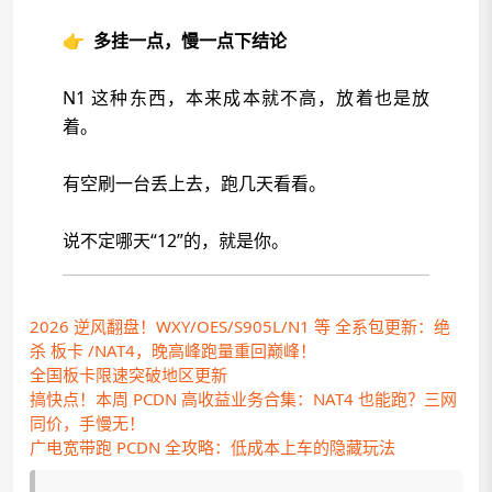
👉
多挂一点，慢一点下结论
N1 这种东西，本来成本就不高，放着也是放
着。
有空刷一台丢上去，跑几天看看。
说不定哪天“12”的，就是你。
2026 逆风翻盘！WXY/OES/S905L/N1 等 全系包更新：绝
杀 板卡 /NAT4，晚高峰跑量重回巅峰！
全国板卡限速突破地区更新
搞快点！本周 PCDN 高收益业务合集：NAT4 也能跑？三网
同价，手慢无！
广电宽带跑 PCDN 全攻略：低成本上车的隐藏玩法