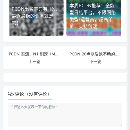
本周PCDN推荐：全能
PCDN出省率只有 1%，
型日结平台，不限网络
最近最稳的业务就是
类型/运营商，超高单
它！
价，支持包端
PCDN 实测：N1 测速 1M≠废机，多挂几天竟跑 12
PCDN-20点以后跑不动的，看这里（不用晚高峰照样出量）
上一篇
下一篇
评论（没有评论）