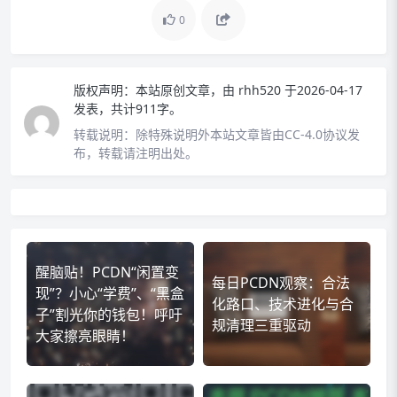
0
版权声明：
本站原创文章，由
rhh520
于2026-04-17
发表，共计911字。
转载说明：
除特殊说明外本站文章皆由CC-4.0协议发
布，转载请注明出处。
醒脑贴！PCDN“闲置变
每日PCDN观察：合法
现”？小心“学费”、“黑盒
化路口、技术进化与合
子”割光你的钱包！呼吁
规清理三重驱动
大家擦亮眼睛！