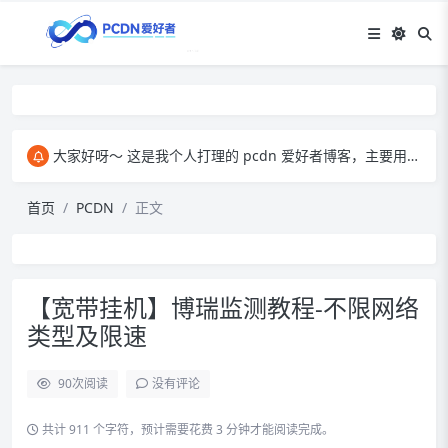
大家好呀～ 这是我个人打理的 pcdn 爱好者博客，主要用来和大家交流 pcdn 相关的心得。​ 在这里，我会分享自己玩 pcdn 的经验、实用技巧，也会放一些收集到的资源。大家有啥想法、问题都能来这儿聊，一起琢磨怎么把 pcdn 玩得更顺～
首页
PCDN
正文
【宽带挂机】博瑞监测教程-不限网络
类型及限速
90
次阅读
没有评论
共计 911 个字符，预计需要花费 3 分钟才能阅读完成。